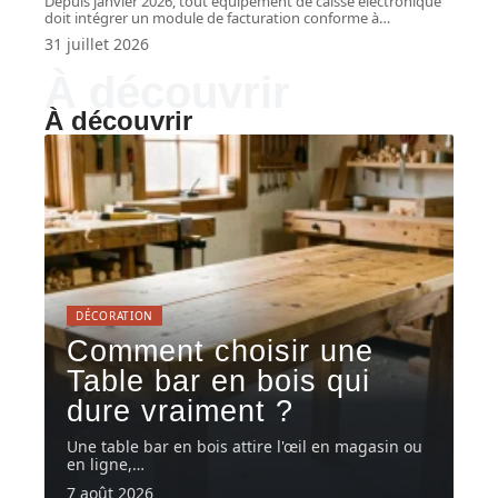
Depuis janvier 2026, tout équipement de caisse électronique
doit intégrer un module de facturation conforme à
…
31 juillet 2026
À découvrir
À découvrir
DÉCORATION
Comment choisir une
Table bar en bois qui
dure vraiment ?
Une table bar en bois attire l'œil en magasin ou
en ligne,
…
7 août 2026