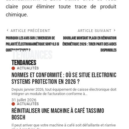
claire pour éliminer toute trace de produit
chimique.
ARTICLE PRÉCÉDENT
ARTICLE SUIVANT
Pourquoi les avis sur l’inverseur de
Doublage montant placo en rénovation
polarité électromagnétique sont-ils si
énergétique 2026 : tirer parti des aides
contradictoires ?
disponibles
Tendances
Tendances
ACTUALITÉS
Normes et conformité : où se situe Electronic
Systems Protection en 2026 ?
Depuis janvier 2026, tout équipement de caisse électronique doit
intégrer un module de facturation conforme à
…
31 juillet 2026
ACTUALITÉS
Réinitialiser une machine à café Tassimo
Bosch
Il peut arriver que votre machine à café soit défaillante et n'arrive