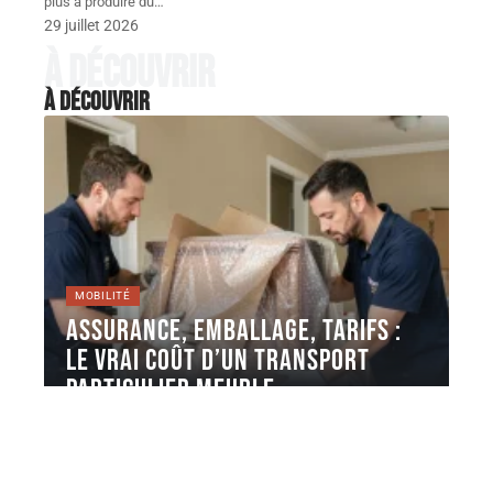
plus à produire du
…
29 juillet 2026
À découvrir
À découvrir
MOBILITÉ
Assurance, emballage, tarifs :
le vrai coût d’un Transport
Particulier meuble
Faire transporter un meuble par un professionnel ou
via une plateforme entre
…
4 août 2026