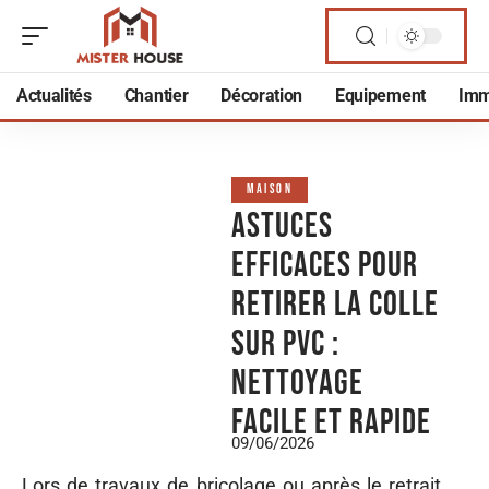
Actualités
Chantier
Décoration
Equipement
Imm
MAISON
Astuces
efficaces pour
retirer la colle
sur PVC :
nettoyage
facile et rapide
09/06/2026
Lors de travaux de bricolage ou après le retrait