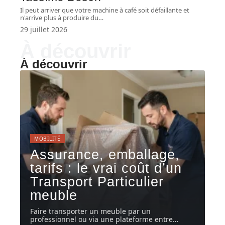
Il peut arriver que votre machine à café soit défaillante et
n'arrive plus à produire du
…
29 juillet 2026
À découvrir
À découvrir
MOBILITÉ
Assurance, emballage,
tarifs : le vrai coût d’un
Transport Particulier
meuble
Faire transporter un meuble par un
professionnel ou via une plateforme entre
…