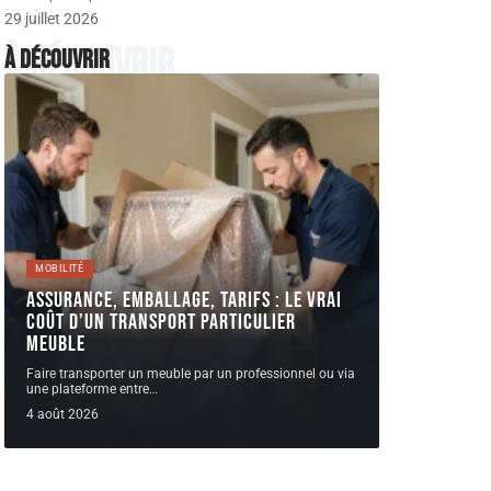
29 juillet 2026
À découvrir
À découvrir
MOBILITÉ
Assurance, emballage, tarifs : le vrai
coût d’un Transport Particulier
meuble
Faire transporter un meuble par un professionnel ou via
une plateforme entre
…
4 août 2026