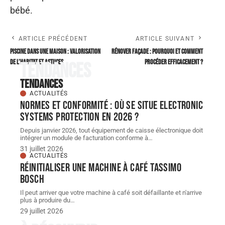
bébé.
ARTICLE PRÉCÉDENT
ARTICLE SUIVANT
Piscine dans une maison : valorisation
Rénover façade : pourquoi et comment
de l’habitat et astuces
procéder efficacement ?
Tendances
Tendances
ACTUALITÉS
Normes et conformité : où se situe Electronic
Systems Protection en 2026 ?
Depuis janvier 2026, tout équipement de caisse électronique doit
intégrer un module de facturation conforme à
…
31 juillet 2026
ACTUALITÉS
Réinitialiser une machine à café Tassimo
Bosch
Il peut arriver que votre machine à café soit défaillante et n'arrive
plus à produire du
…
29 juillet 2026