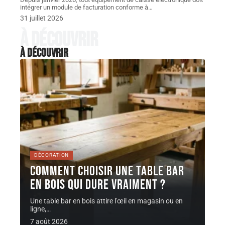
intégrer un module de facturation conforme à
…
31 juillet 2026
À découvrir
À découvrir
DÉCORATION
Comment choisir une Table bar
en bois qui dure vraiment ?
Une table bar en bois attire l'œil en magasin ou en
ligne,
…
7 août 2026