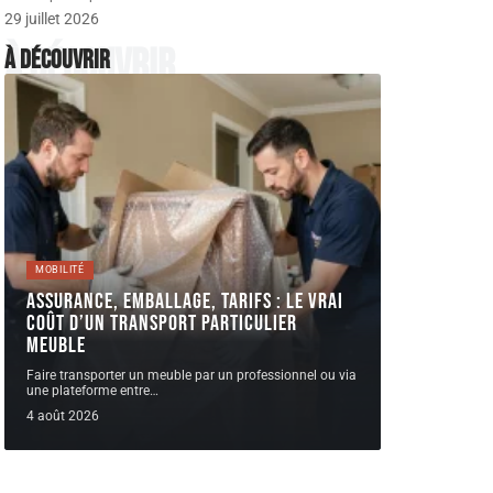
29 juillet 2026
À découvrir
À découvrir
MOBILITÉ
Assurance, emballage, tarifs : le vrai
coût d’un Transport Particulier
meuble
Faire transporter un meuble par un professionnel ou via
une plateforme entre
…
4 août 2026