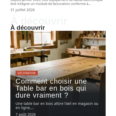
doit intégrer un module de facturation conforme à
…
31 juillet 2026
À découvrir
À découvrir
DÉCORATION
Comment choisir une
Table bar en bois qui
dure vraiment ?
Une table bar en bois attire l'œil en magasin ou
en ligne,
…
7 août 2026