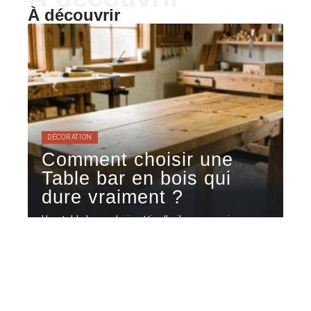
À découvrir
DÉCORATION
Comment choisir une
Table bar en bois qui
dure vraiment ?
Une table bar en bois attire l'œil en magasin ou en
ligne,
…
7 août 2026