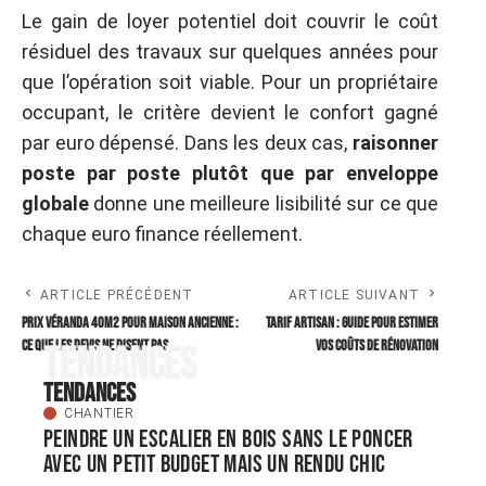
Le gain de loyer potentiel doit couvrir le coût
résiduel des travaux sur quelques années pour
que l’opération soit viable. Pour un propriétaire
occupant, le critère devient le confort gagné
par euro dépensé. Dans les deux cas,
raisonner
poste par poste plutôt que par enveloppe
globale
donne une meilleure lisibilité sur ce que
chaque euro finance réellement.
ARTICLE PRÉCÉDENT
ARTICLE SUIVANT
Prix véranda 40m2 pour maison ancienne :
Tarif artisan : guide pour estimer
ce que les devis ne disent pas
vos coûts de rénovation
Tendances
Tendances
CHANTIER
Peindre un escalier en bois sans le poncer
avec un petit budget mais un rendu chic