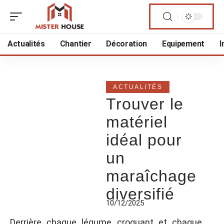
Actualités
Chantier
Décoration
Equipement
I
ACTUALITÉS
Trouver le
matériel
idéal pour
un
maraîchage
diversifié
10/12/2025
Derrière chaque légume croquant et chaque