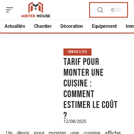
Actualités
Chantier
Décoration
Equipement
Imm
IMMOBILIER
Tarif pour
monter une
cuisine :
comment
estimer le coût
?
12/08/2025
Un devis pour monter une cuisine affiche