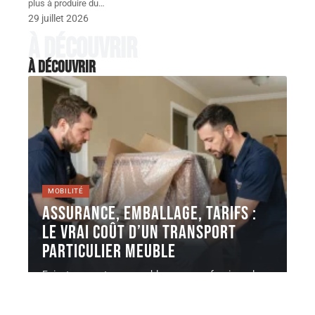
plus à produire du
…
29 juillet 2026
À découvrir
À découvrir
MOBILITÉ
Assurance, emballage, tarifs :
le vrai coût d’un Transport
Particulier meuble
Faire transporter un meuble par un professionnel ou
via une plateforme entre
…
4 août 2026