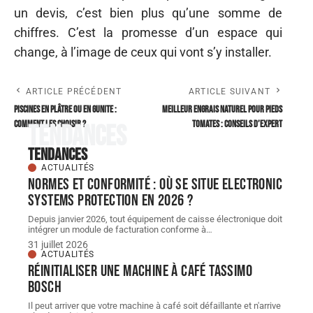
un devis, c’est bien plus qu’une somme de
chiffres. C’est la promesse d’un espace qui
change, à l’image de ceux qui vont s’y installer.
ARTICLE PRÉCÉDENT
ARTICLE SUIVANT
Piscines en plâtre ou en gunite :
Meilleur engrais naturel pour pieds
comment les choisir ?
tomates : conseils d’expert
Tendances
Tendances
ACTUALITÉS
Normes et conformité : où se situe Electronic
Systems Protection en 2026 ?
Depuis janvier 2026, tout équipement de caisse électronique doit
intégrer un module de facturation conforme à
…
31 juillet 2026
ACTUALITÉS
Réinitialiser une machine à café Tassimo
Bosch
Il peut arriver que votre machine à café soit défaillante et n'arrive