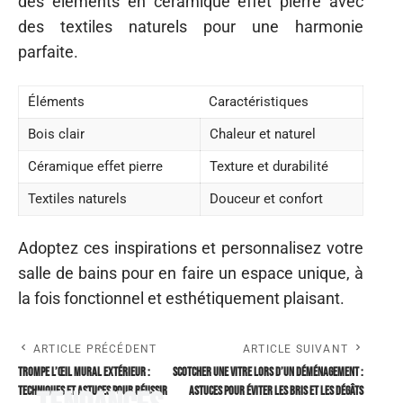
des éléments en céramique effet pierre avec
des textiles naturels pour une harmonie
parfaite.
Éléments
Caractéristiques
Bois clair
Chaleur et naturel
Céramique effet pierre
Texture et durabilité
Textiles naturels
Douceur et confort
Adoptez ces inspirations et personnalisez votre
salle de bains pour en faire un espace unique, à
la fois fonctionnel et esthétiquement plaisant.
ARTICLE PRÉCÉDENT
ARTICLE SUIVANT
Trompe l’œil mural extérieur :
Scotcher une vitre lors d’un déménagement :
techniques et astuces pour réussir
astuces pour éviter les bris et les dégâts