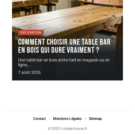
DÉCORATION
Comment choisir une Table bar
en bois qui dure vraiment ?
Une table bar en bois attire l'œil en magasin ou en
ligne,
…
7 août 2026
Contact
Mentions Légales
Sitemap
© 2025 | mister-house.fr